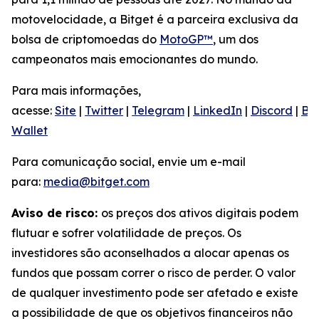
motovelocidade, a Bitget é a parceira exclusiva da
bolsa de criptomoedas do
MotoGP™
, um dos
campeonatos mais emocionantes do mundo.
Para mais informações,
acesse:
Site
|
Twitter
|
Telegram
|
LinkedIn
|
Discord
|
Bit
Wallet
Para comunicação social, envie um e-mail
para:
media@bitget.com
Aviso de risco:
os preços dos ativos digitais podem
flutuar e sofrer volatilidade de preços. Os
investidores são aconselhados a alocar apenas os
fundos que possam correr o risco de perder. O valor
de qualquer investimento pode ser afetado e existe
a possibilidade de que os objetivos financeiros não