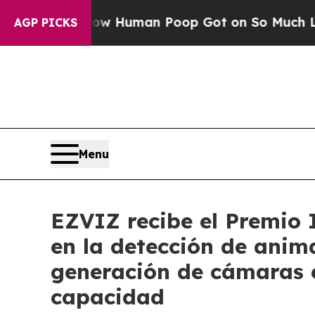
ry: How Human Poop Got on So Much Lettuce
Ab
AGP PICKS
Menu
EZVIZ recibe el Premio 
en la detección de anim
generación de cámaras e
capacidad