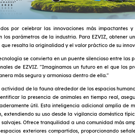
idos por celebrar las innovaciones más impactantes y
 los parámetros de la industria. Para EZVIZ, obtener un 
ue resalta la originalidad y el valor práctico de su innov
 tecnología se convierta en un puente silencioso entre la
ales de EZVIZ. "Imaginamos un futuro en el que los prod
manera más segura y armoniosa dentro de ella."
la actividad de la fauna alrededor de los espacios human
dentificar la presencia de animales en tiempo real, ase
deramente útil. Esta inteligencia adicional amplía de ma
 extendiendo su uso desde la vigilancia doméstica típi
 salvajes. Ofrece tranquilidad a una comunidad más amp
 espacios exteriores compartidos, proporcionando señal