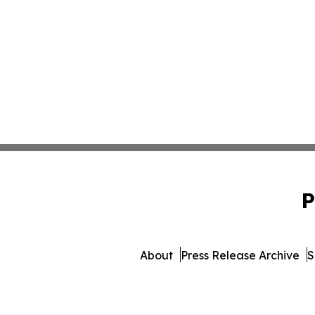
P
About
Press Release Archive
S
© 1995-2026 Newsmatics I