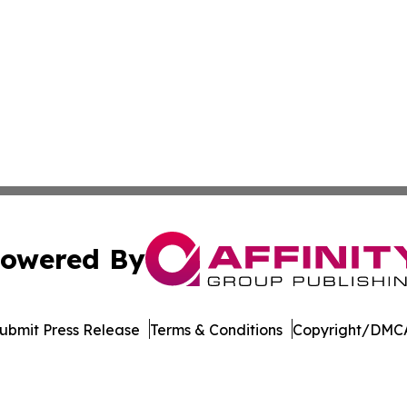
owered By
ubmit Press Release
Terms & Conditions
Copyright/DMCA
nc. dba Affinity Group Publishing & Indiana Business Repor