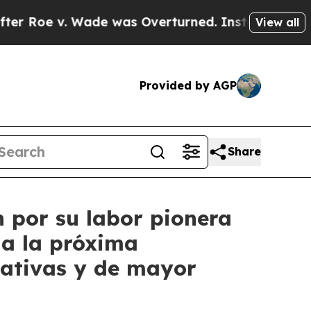
v. Wade was Overturned. Instead, Medication A
View all
Provided by AGP
Share
n por su labor pionera
ia la próxima
tativas y de mayor