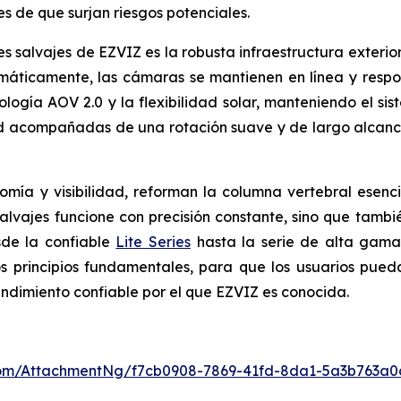
s de que surjan riesgos potenciales.
 salvajes de EZVIZ es la robusta infraestructura exterior 
máticamente, las cámaras se mantienen en línea y respon
logía AOV 2.0 y la flexibilidad solar, manteniendo el si
d acompañadas de una rotación suave y de largo alcanc
nomía y visibilidad, reforman la columna vertebral ese
vajes funcione con precisión constante, sino que también
sde la confiable
Lite Series
hasta la serie de alta gam
os principios fundamentales, para que los usuarios pue
ndimiento confiable por el que EZVIZ es conocida.
om/AttachmentNg/f7cb0908-7869-41fd-8da1-5a3b763a0