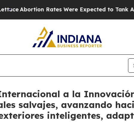
ortion Rates Were Expected to Tank After Roe 
Internacional a la Innovació
ales salvajes, avanzando hac
xteriores inteligentes, adap